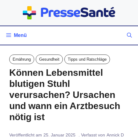
Zum
Inhalt
springen
Menü
Ernährung
Gesundheit
Tipps und Ratschläge
Können Lebensmittel
blutigen Stuhl
verursachen? Ursachen
und wann ein Arztbesuch
nötig ist
Veröffentlicht am
25. Januar 2025
. Verfasst von
Annick D