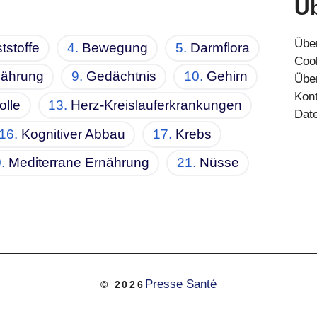
Üb
Übe
tstoffe
Bewegung
Darmflora
Cook
nährung
Gedächtnis
Gehirn
Übe
Kon
olle
Herz-Kreislauferkrankungen
Dat
Kognitiver Abbau
Krebs
Mediterrane Ernährung
Nüsse
Presse Santé
© 2026