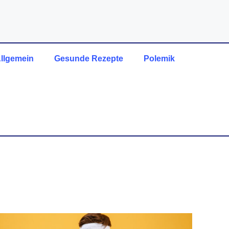
llgemein
Gesunde Rezepte
Polemik