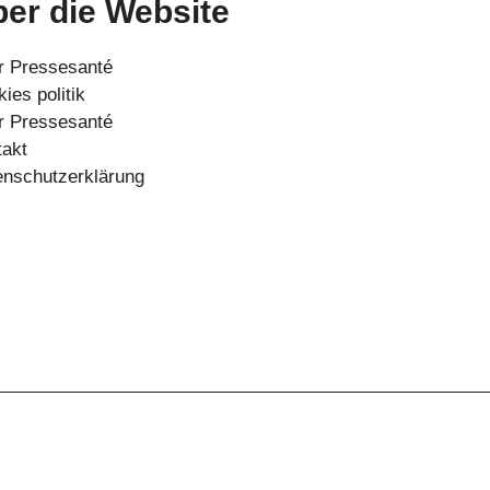
er die Website
r Pressesanté
ies politik
r Pressesanté
takt
enschutzerklärung