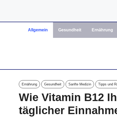
Zum
Inhalt
springen
Allgemein
Gesundheit
Ernährung
Ernährung
Gesundheit
Sanfte Medizin
Tipps und R
Wie Vitamin B12 Ih
täglicher Einnahme