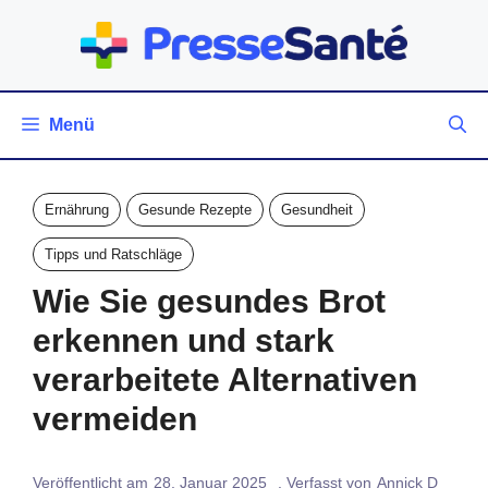
Zum
Inhalt
springen
Menü
Ernährung
Gesunde Rezepte
Gesundheit
Tipps und Ratschläge
Wie Sie gesundes Brot
erkennen und stark
verarbeitete Alternativen
vermeiden
Veröffentlicht am
28. Januar 2025
. Verfasst von
Annick D