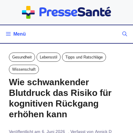
Zum
Inhalt
springen
Menü
Gesundheit
Lebensstil
Tipps und Ratschläge
Wissenschaft
Wie schwankender
Blutdruck das Risiko für
kognitiven Rückgang
erhöhen kann
Veröffentlicht am
6. Juni 2026
. Verfasst von
Annick D