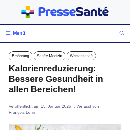
Zum
Inhalt
springen
Menü
Ernährung
Sanfte Medizin
Wissenschaft
Kalorienreduzierung:
Bessere Gesundheit in
allen Bereichen!
Veröffentlicht am
15. Januar 2025
. Verfasst von
François Lehn