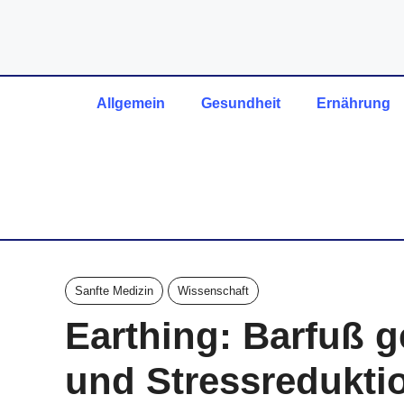
Zum
Inhalt
springen
Allgemein
Gesundheit
Ernährung
Sanfte Medizin
Wissenschaft
Earthing: Barfuß g
und Stressredukti