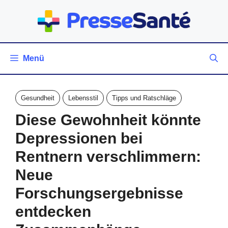
Zum
Inhalt
springen
Menü
Gesundheit
Lebensstil
Tipps und Ratschläge
Diese Gewohnheit könnte
Depressionen bei
Rentnern verschlimmern:
Neue
Forschungsergebnisse
entdecken