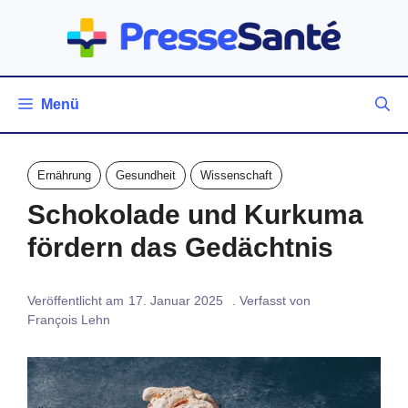
Zum
Inhalt
springen
Menü
Ernährung
Gesundheit
Wissenschaft
Schokolade und Kurkuma
fördern das Gedächtnis
Veröffentlicht am
17. Januar 2025
. Verfasst von
François Lehn